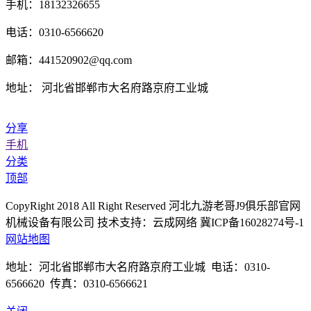
手机：18132326655
电话：0310-6566620
邮箱：441520902@qq.com
地址： 河北省邯郸市大名府路京府工业城
分享
手机
分类
顶部
CopyRight 2018 All Right Reserved 河北九游老哥J9俱乐部官网
机械设备有限公司 技术支持：云成网络 冀ICP备16028274号-1
网站地图
地址：河北省邯郸市大名府路京府工业城 电话：0310-
6566620 传真：0310-6566621