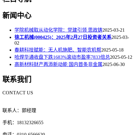
新闻中心
学院机械取从动化学院：党建引领 思政铸
2025-03-21
徐工机械(000425)：2025年2月27日投资者关系
2025-03-
02
春耕科技赋能：无人机施肥、智能农机帮
2025-05-18
哈焊华通收盘下跌1683%滚动市盈率7833倍总
2025-05-12
高新材料财产再添新动能 国内首条非金属
2025-06-30
联系我们
CONTACT US
联系人：郭经理
手机：18132326655
电话：0310-6566620