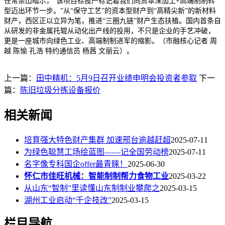
任常崇山暗示，“该项目标投产标记着我们向资本深加工+高端制制转
型迈出环节一步。”从“保守工艺”的资本型财产到“高精尖新”的新材料
财产，西区正以立异为笔，推进“三圈九链”财产生态扶植。国内首条自
从研发的非金属托辊从动化出产线的投用，不只是企业的手艺冲破，
更是一座城市向绿色工业、高端制制进军的缩影。（市融核心记者 周
越 陈愉 孔浩 特约通信员 杨茜 文丽云）。
上一篇：
田中精机：5月9日召开业绩申明会投资者参取
下一
篇：
陈旧垃圾分拣设备报价
相关新闻
培育强大特色财产集群 加速邢台逾越赶超
2025-07-11
为绿色聪慧工场绘蓝图——记全国劳动榜
2025-07-11
名字像专科国企offer最青睐！
2025-06-30
怀仁市佳旺机械：智能制制帮力食物工业
2025-03-22
从山东“智制”里读懂山东制制业攀爬之
2025-03-15
湖州工业启动“千企技改”
2025-03-15
栏目导航