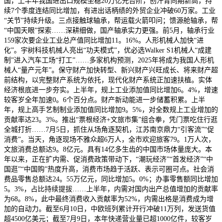
国，上半年我国进出口规模坐稳20万亿元台阶，创汗青同期新高，持
续7个季度连结同比增加，有进出话柄绩的外贸企业冲破60万家。工业
“关节”持续升级。三点接触球轴承，帮运载火箭叩问；馈源舱轴承，帮
“中国天眼”探索……深耕细做，国产轴承实力更强。前5月，轴承行业
159家次要企业工业总产值同比增加11。16%。人形机械人加快“进
化”。宇树科技机械人亮出“功夫模式”，优必选Walker S1机械人“成建
制”进入汽车工场“打工”……多家机构预测，2025年将成为我国人形机
械人“量产元年”。保守财产加快转型、新兴财产兴旺成长、将来财产超
前结构，以完整财产系统为依托，现代化财产系统正加速扶植。实体
经济根底进一步夯实。上半年，规上工业添加值同比增加6。4%，增速
较客岁全年加速0。6个百分点。财产新动能进一步储蓄积累。上半
年，规上高手艺制制业添加值同比增加9。5%，对全数规上工业增加的
贡献率达23。3%。推出“票根经济+文旅市集”组合拳，凭门票吃住行逛
全城打折……7月5日，抓住从场角逐契机，江苏南京鼎力“引客流”“促
消费”。当天，角逐现场不雅众超6万人，全市欢迎旅客79。1万人次，
文旅消费总额达9。8亿元。具有14亿多生齿的中国市场体量庞大。本
年以来，正在扩内需、促消费政策带动下，“潮玩经济”“首发经济”“中
国逛”“中国购”热度升高，消费市场趋于活跃、表示可圈可点。社会消
费品零售总额达24。55万亿元，同比增加5。0%；办事零售额同比增加
5。3%，占比持续提拔……上半年，内需对国内出产总值增加的贡献率
为68。8%，此中最终消费收入贡献率为52%，内需出格是消费成为增
加的自动力。截至6月10日，中欧班列累计开行冲破11万列，发送货值
超4500亿美元；截至7月9日，本年快递营业量已超1000亿件，较客岁