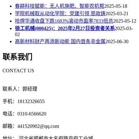
春耕科技赋能：无人机施肥、智能农机帮
2025-05-18
学院机械取从动化学院：党建引领 思政铸
2025-03-21
哈焊华通收盘下跌1683%滚动市盈率7833倍总
2025-05-12
徐工机械(000425)：2025年2月27日投资者关系
2025-03-
02
高新材料财产再添新动能 国内首条非金属
2025-06-30
联系我们
CONTACT US
联系人：郭经理
手机：18132326655
电话：0310-6566620
邮箱：441520902@qq.com
地址： 河北省邯郸市大名府路京府工业城