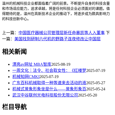
温州的机械科技企业都面临着广阔的前景。不断提升自身的科技含量
和市场适应能力，追求卓越，将是任何科技企业必须面对的课题。值
得期待的是，温州在高新技术企业的推动下，将逐步成为颇具影响力
的科技创新中心。
上一篇：
中国医疗器械公司管理层新任命暴凯等人入董事
下
一篇：
美国找到研制六代机的野路子连夜修改让中国屈
相关新闻
漂亮av网址 MBA智库
2025-08-19
一周文化｜法令、社会取女性：《红楼梦
2025-07-19
机械知网CMKI
2025-07-19
广东百科机械取得一种等速来去活动的液
2025-05-27
机械式景象形象坐是什么——景象形象百
2025-05-24
武汉中谷联创光电科技股份无限公司
2025-05-20
栏目导航