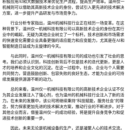
积极应用AI和大数据技术来优化生产流程，提高生产效率。温州仅一
机械则可以借助其高新技术企业的身份，尝试引入更先进的技术解决
方案，进一步提升产品研发与市场竞争力。
行业分析专家指出，温州机械科技行业正在经历一场变革。在这
种背景下，温州仅一机械科技有限公司以高新技术企业的身份在其行
业中的崛起，无疑为其他企业树立了一个标杆。技术创新和市场需求
的快速变化需要企业具备更强的适应能力和应变能力，尤其是在AI和
智能制造日益成为主旋律的今天。
与此同时，温州仅一机械科技有限公司的成功也引发了社会的思
考。我们必须认识到，科技创新背后不仅是技术的迭代更新，更是人
才的培养和企业文化的沉淀。在这一过程中，社会、企业与个人需要
共同努力，营造鼓励创新、包容失败的良好生态，才能为企业的可持
续发展提供源源不断的动力。
总的来看，温州仅一机械科技有限公司的高新技术企业认证不仅
为其企业发展注入了强心剂，也为温州的机械科技行业注入了新的活
力。在未来的发展中，该公司将继续秉持“科技赋能，服务社会”的理
念，努力探索更加先进的技术解决方案，推动行业的不断进步。对于
其他企业而言，借鉴温州仅一的成功经验，将是提升自身竞争力和促
进技术创新的重要一步。
因此，未来无论是机械设备的生产，还是凝聚人心的技术交流，