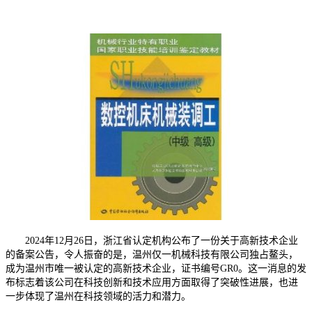
2024年12月26日，浙江省认定机构公布了一份关于高新技术企业
的备案公告，令人振奋的是，温州仅一机械科技有限公司独占鳌头，
成为温州市唯一被认定的高新技术企业，证书编号GR0。这一消息的发
布标志着该公司在科技创新和技术应用方面取得了突破性进展，也进
一步体现了温州在科技领域的活力和潜力。