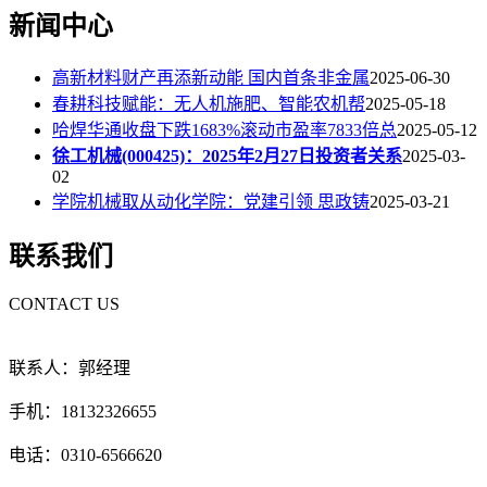
新闻中心
高新材料财产再添新动能 国内首条非金属
2025-06-30
春耕科技赋能：无人机施肥、智能农机帮
2025-05-18
哈焊华通收盘下跌1683%滚动市盈率7833倍总
2025-05-12
徐工机械(000425)：2025年2月27日投资者关系
2025-03-
02
学院机械取从动化学院：党建引领 思政铸
2025-03-21
联系我们
CONTACT US
联系人：郭经理
手机：18132326655
电话：0310-6566620