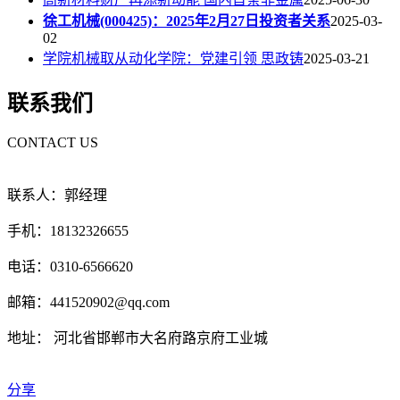
徐工机械(000425)：2025年2月27日投资者关系
2025-03-
02
学院机械取从动化学院：党建引领 思政铸
2025-03-21
联系我们
CONTACT US
联系人：郭经理
手机：18132326655
电话：0310-6566620
邮箱：441520902@qq.com
地址： 河北省邯郸市大名府路京府工业城
分享