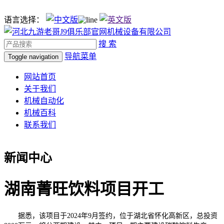
语言选择：
搜 索
导航菜单
Toggle navigation
网站首页
关于我们
机械自动化
机械百科
联系我们
新闻中心
湖南菁旺饮料项目开工
据悉，该项目于2024年9月签约，位于湖北省怀化高新区，总投资