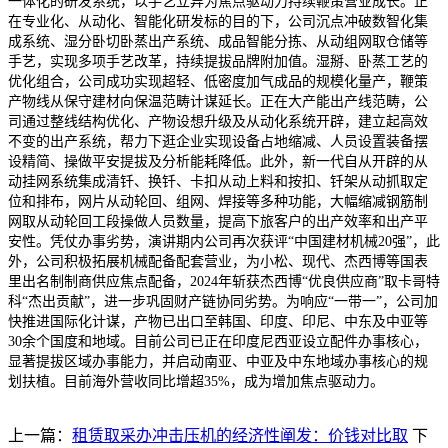
一体化的研发系统，以手艺立异为焦点驱动力持续鞭策营业成长。正
在专业化、从动化、智能化研发标的目的下，公司沉点冲破数智化集
成系统、湿分卧切卧蒸出产系统、成品智能分拣、从动组网取仓储等
手艺，实现多项手艺改革，持续提拔品牌附加值。湿掰、卧蒸工艺的
优化组合，公司成功实现超轻、低密度加气成品的规模化量产，鞭策
产物线从保守建材向保温范畴计谋延长。正在大产能出产线范畴，公
司通过整线结构优化、产物设想升级及从动化系统开辟，建立起高效
不变的出产系统，帮力下逛企业实现设备占地缩减、人员设置装备摆
设精简、操做平安提拔及分析能耗降低。此外，新一代自从开辟的从
动挂网系统集成清钎、换钎、卡扣从动上料和按扣、钎架从动抓取定
位和排布，网片从动轮回、组网、焊接等多种功能，大幅缩减钢筋制
网取从动轮回工段操做人员数量，提高下旅客户的出产效率和出产平
安性。凭仗办事劣势，演讲期内公司再次获评“中国建材机械20强”，此
外，公司积极拓展机械配备配套营业，为小松、现代、杰西博等国表
里出名制制商供应焦点配备，2024年斩获杰西博“优良供应商”取卡哥特
科“杰出贡献”，进一步巩固财产链协同劣势。为响应“一带一”，公司加
快推进国际化计谋，产物已出口至韩国、印度、印尼、中东及中亚等
30余个国度和地域。目前公司已正在印度尼西亚设立配件办事核心，
显著提拔区域办事能力，并启动南亚、中亚及中东地域办事核心的规
划扶植。目前海外营收同比增超35%，成为增加焦点驱动力。
上一篇：
租赁取采办冲击压机的经济性阐发：价钱对比取
下