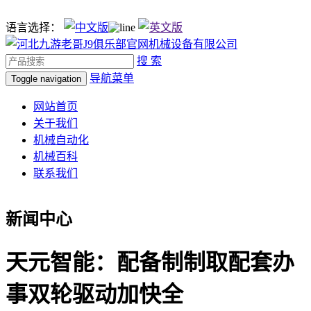
语言选择：
搜 索
导航菜单
Toggle navigation
网站首页
关于我们
机械自动化
机械百科
联系我们
新闻中心
天元智能：配备制制取配套办
事双轮驱动加快全