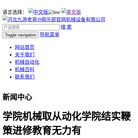
语言选择：
搜 索
导航菜单
Toggle navigation
网站首页
关于我们
机械自动化
机械百科
联系我们
新闻中心
学院机械取从动化学院结实鞭
策进修教育无力有