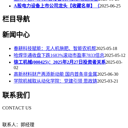
A股电力设备上市公司龙头【收藏名单】（
2025-06-25
栏目导航
新闻中心
春耕科技赋能：无人机施肥、智能农机帮
2025-05-18
哈焊华通收盘下跌1683%滚动市盈率7833倍总
2025-05-12
徐工机械(000425)：2025年2月27日投资者关系
2025-03-
02
高新材料财产再添新动能 国内首条非金属
2025-06-30
学院机械取从动化学院：党建引领 思政铸
2025-03-21
联系我们
CONTACT US
联系人：郭经理