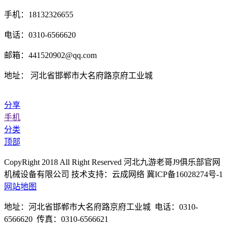
手机：18132326655
电话：0310-6566620
邮箱：441520902@qq.com
地址： 河北省邯郸市大名府路京府工业城
分享
手机
分类
顶部
CopyRight 2018 All Right Reserved 河北九游老哥J9俱乐部官网
机械设备有限公司 技术支持：云成网络 冀ICP备16028274号-1
网站地图
地址：河北省邯郸市大名府路京府工业城 电话：0310-
6566620 传真：0310-6566621