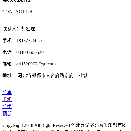
CONTACT US
联系人：郭经理
手机：18132326655
电话：0310-6566620
邮箱：441520902@qq.com
地址： 河北省邯郸市大名府路京府工业城
分享
手机
分类
顶部
CopyRight 2018 All Right Reserved 河北九游老哥J9俱乐部官网